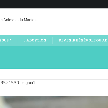
on Animale du Mantois
NOUS ?
L’ADOPTION
DEVENIR BÉNÉVOLE OU A
535×1530 in
.
gaïa1