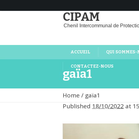
CIPAM
Chenil Intercommunal de Protecti
ACCUEIL
QUI SOMMES-
CONTACTEZ-NOUS
gaïa1
Home
/
gaïa1
Published
18/10/2022
at 1