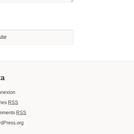
ta
nexion
ries
RSS
mments
RSS
dPress.org