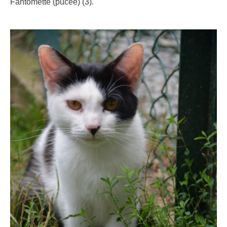
.
Fantômette (pucée) (3)