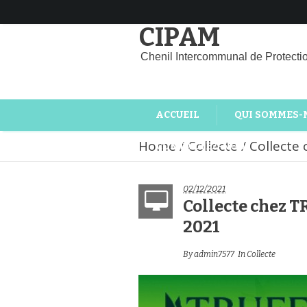
CIPAM
Chenil Intercommunal de Protecti
ACCUEIL
QUI SOMMES-
Home
/
Collecte
/
Collecte
CONTACTEZ-NOUS
02/12/2021
Collecte chez 
2021
By
admin7577
In
Collecte