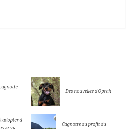
 cagnotte
Des nouvelles d’Oprah
à adopter à
Cagnotte au profit du
27 et 28