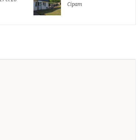
Cipam