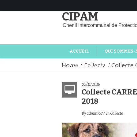
CIPAM
Chenil Intercommunal de Protecti
ACCUEIL
QUI SOMMES-
Home
/
Collecte
/
Collecte
CONTACTEZ-NOUS
05/11/2018
Collecte CARR
2018
By
admin7577
In
Collecte