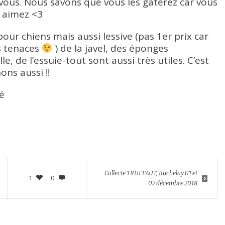
vous. Nous savons que vous les gâterez car vous
 aimez <3
pour chiens mais aussi lessive (pas 1er prix car
s tenaces
) de la javel, des éponges
e, de l’essuie-tout sont aussi très utiles. C’est
ons aussi !!
é
Collecte TRUFFAUT, Buchelay 01 et
1
0
02 décembre 2018