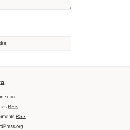
ta
nexion
ries
RSS
mments
RSS
dPress.org