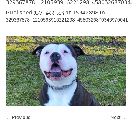
329367878_1210593916221298_458032687034
Published
17/04/2023
at 1534×898 in
329367878_1210593916221298_4580326870346970041_
← Previous
Next →