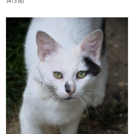
.
3473 (6)