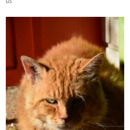
.
(2)