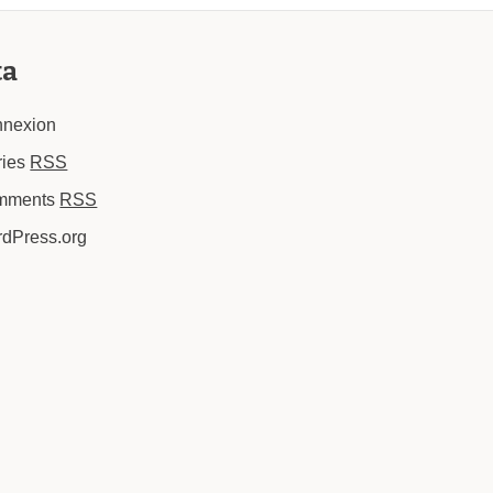
ta
nexion
ries
RSS
mments
RSS
dPress.org