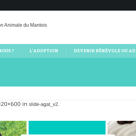
on Animale du Mantois
NOUS ?
L’ADOPTION
DEVENIR BÉNÉVOLE OU A
2
920×600 in
.
slide-agat_v2