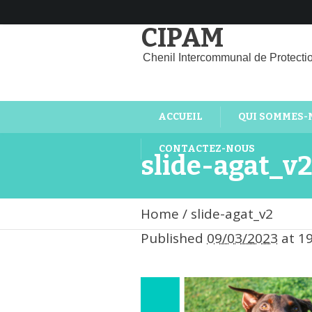
CIPAM
Chenil Intercommunal de Protecti
ACCUEIL
QUI SOMMES-
CONTACTEZ-NOUS
slide-agat_v
Home
/
slide-agat_v2
Published
09/03/2023
at 1