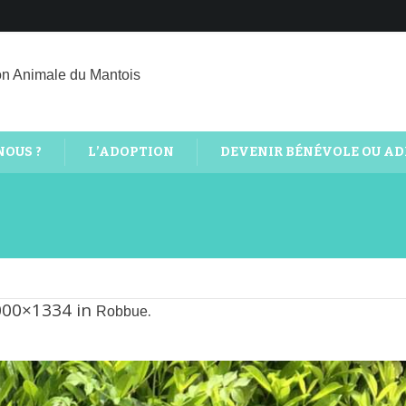
on Animale du Mantois
NOUS ?
L’ADOPTION
DEVENIR BÉNÉVOLE OU A
000×1334 in
.
Robbue