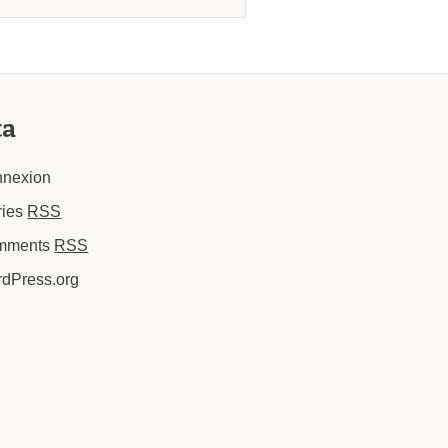
ta
nexion
ries
RSS
mments
RSS
dPress.org