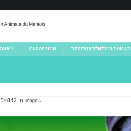
on Animale du Mantois
NOUS ?
L’ADOPTION
DEVENIR BÉNÉVOLE OU A
95×842 in
.
image1