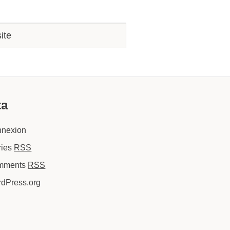
ta
nexion
ries
RSS
mments
RSS
dPress.org