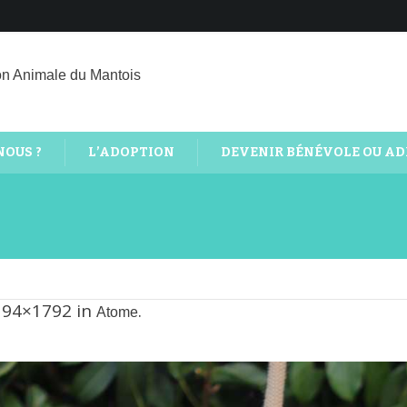
on Animale du Mantois
NOUS ?
L’ADOPTION
DEVENIR BÉNÉVOLE OU A
194×1792 in
.
Atome