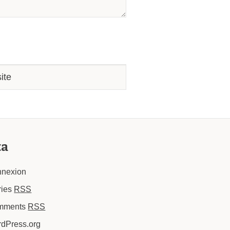
ta
nexion
ries
RSS
mments
RSS
dPress.org