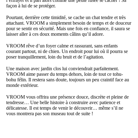
l’effrayer et il part alors comme une petite fusée se cacher ! Sa
façon à lui de se protéger.
Pourtant, derrière cette timidité, se cache un chat tendre et très
attachant. VROOM a simplement besoin de temps et de douceur
pour se sentir en sécurité. Mais une fois en confiance, il saura se
laisser aller à ces doux moments câlins qu’il adore.
VROOM rêve d’un foyer calme et rassurant, sans enfants
courant partout, ni de chien. Un endroit pour lui où il pourra se
poser tranquillement, loin du bruit et de l’agitation.
Une maison avec jardin clos lui conviendrait parfaitement.
VROOM aime passer du temps dehors, loin de tout ce tohu-
bohu félin. Il restera sans doute, toujours un peu craintif face au
monde extérieur.
VROOM vous offrira une présence douce, discrète et pleine de
tendresse… Une belle histoire à construire avec patience et
délicatesse. Il est temps de venir le découvrir… même s’il ne
vous montrera pas son museau tout de suite !