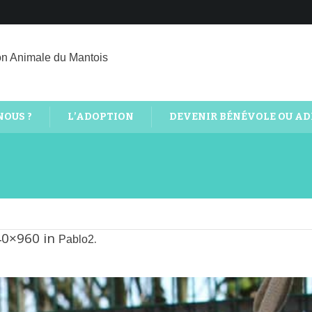
on Animale du Mantois
NOUS ?
L’ADOPTION
DEVENIR BÉNÉVOLE OU A
40×960 in
.
Pablo2