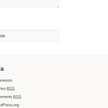
ta
nexion
ries
RSS
mments
RSS
dPress.org