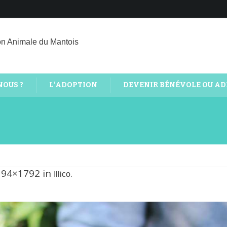
on Animale du Mantois
NOUS ?
L’ADOPTION
DEVENIR BÉNÉVOLE OU A
194×1792 in
.
Illico