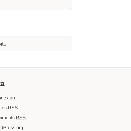
ta
nexion
ries
RSS
mments
RSS
dPress.org